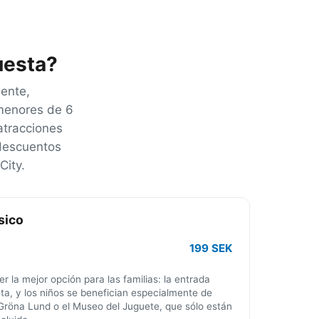
uesta?
iente,
 menores de 6
atracciones
 descuentos
City.
sico
199 SEK
er la mejor opción para las familias: la entrada
ata, y los niños se benefician especialmente de
röna Lund o el Museo del Juguete, que sólo están