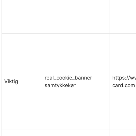
real_cookie_banner-
https://
Viktig
samtykkekø*
card.com