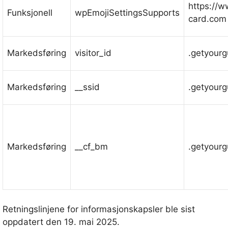
https://
Funksjonell
wpEmojiSettingsSupports
card.com
Markedsføring
visitor_id
.getyour
Markedsføring
__ssid
.getyour
Markedsføring
__cf_bm
.getyour
Retningslinjene for informasjonskapsler ble sist
oppdatert den 19. mai 2025.