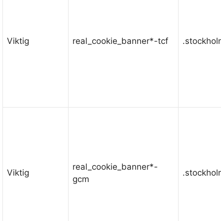
Viktig
real_cookie_banner*-tcf
.stockho
real_cookie_banner*-
Viktig
.stockho
gcm