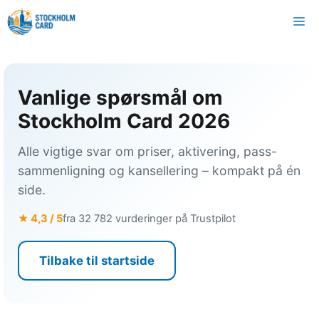
Gå
M
til
innhold
Vanlige spørsmål om
Stockholm Card 2026
Alle vigtige svar om priser, aktivering, pass-
sammenligning og kansellering – kompakt på én
side.
★ 4,3 / 5
fra 32 782 vurderinger på Trustpilot
Tilbake til startside