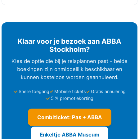
Klaar voor je bezoek aan ABBA
Stockholm?
Kies de optie die bij je reisplannen past - beide
boekingen zijn onmiddellijk beschikbaar en
kunnen kosteloos worden geannuleerd.
Snelle toegang
Mobiele tickets
Gratis annulering
5 % promotiekorting
Combiticket: Pas + ABBA
Enkeltje ABBA Museum