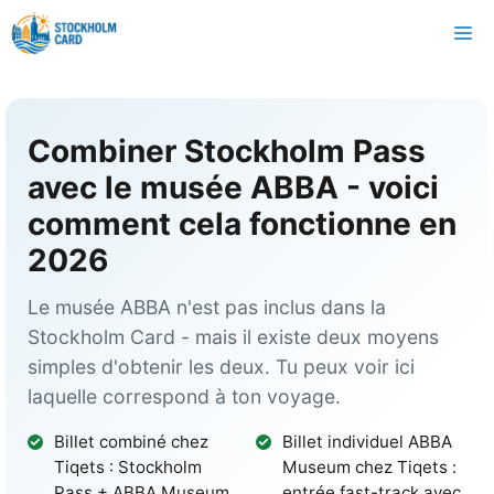
Skip
M
to
content
Combiner Stockholm Pass
avec le musée ABBA - voici
comment cela fonctionne en
2026
Le musée ABBA n'est pas inclus dans la
Stockholm Card - mais il existe deux moyens
simples d'obtenir les deux. Tu peux voir ici
laquelle correspond à ton voyage.
Billet combiné chez
Billet individuel ABBA
Tiqets : Stockholm
Museum chez Tiqets :
Pass + ABBA Museum
entrée fast-track avec