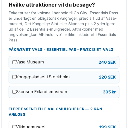
Hvilke attraktioner vil du besøge?
t
Enkeltpriser for voksne i henhold til Go City. Essentials Pass
b
er underlagt en obligatorisk valgregel: præcis 1 ud af Vasa-
i
museet, Det Kongelige Slot eller Skansen plus 2 yderligere
l
ud af de 12 Essentials-muligheder. Attraktioner med
angivelsen „kun All-Inclusive“ er ikke inkluderet i Essentials
l
Pass.
e
PÅKRÆVET VALG - ESSENTIEL PAS – PRÆCIS ÉT VALG
t
t
Vasa Museum
240 SEK
e
r
Kongepaladset i Stockholm
220 SEK
s
a
Skansen Frilandsmuseum
305 kr
m
l
FLERE ESSENTIELLE VALGMULIGHEDER — 2 KAN
e
VÆLGES
t
A
Vikingemuseet
199 SEK