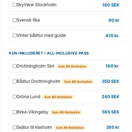
s
SkyView Stockholm
180 SEK
e
n
Svensk fika
90 kr
t
i
Vinter bådtur med guide
410 kr.
a
l
KUN INKLUDERET I ALL-INCLUSIVE PASS
s
P
Drottningholm Slot
160 kr.
kun All-Inclusive
a
s
Bådtur Drottningholm
350 SEK
kun All-Inclusive
s
1
Gröna Lund
240 SEK
kun All-Inclusive
d
a
Birka-Vikingeby
565 SEK
kun All-Inclusive
g
p
Sejltur til Vaxholm
395 kr
kun All-Inclusive