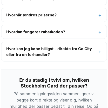
1
T
o
Hvornår ændres priserne?
p
-
Hvordan fungerer rabatkoden?
h
ø
j
Hvor kan jeg købe billigst - direkte fra Go City
d
eller fra en forhandler?
e
p
u
n
Er du stadig i tvivl om, hvilken
k
Stockholm Card der passer?
t
På sammenligningssiden sammenligner vi
+
begge kort direkte og viser dig, hvilken
2
mulighed der passer bedst til din rejse. Og på