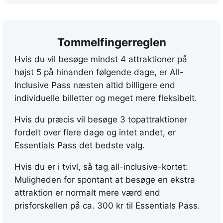
t
t
r
Tommelfingerreglen
a
Hvis du vil besøge mindst 4 attraktioner på
k
højst 5 på hinanden følgende dage, er All-
t
Inclusive Pass næsten altid billigere end
i
individuelle billetter og meget mere fleksibelt.
o
n
Hvis du præcis vil besøge 3 topattraktioner
e
fordelt over flere dage og intet andet, er
r
Essentials Pass det bedste valg.
{
Hvis du er i tvivl, så tag all-inclusive-kortet:
d
Muligheden for spontant at besøge en ekstra
a
attraktion er normalt mere værd end
g
prisforskellen på ca.
300 kr
til Essentials Pass.
e
}