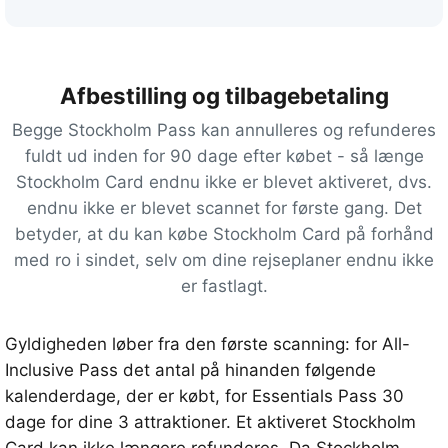
d
a
g
Afbestilling og tilbagebetaling
e
m
Begge Stockholm Pass kan annulleres og refunderes
e
fuldt ud inden for 90 dage efter købet - så længe
d
Stockholm Card endnu ikke er blevet aktiveret, dvs.
a
endnu ikke er blevet scannet for første gang. Det
d
betyder, at du kan købe Stockholm Card på forhånd
g
med ro i sindet, selv om dine rejseplaner endnu ikke
a
er fastlagt.
n
g
Gyldigheden løber fra den første scanning: for All-
t
Inclusive Pass det antal på hinanden følgende
i
kalenderdage, der er købt, for Essentials Pass 30
l
dage for dine 3 attraktioner. Et aktiveret Stockholm
a