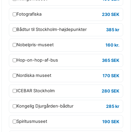
l
l
Fotografiska
230 SEK
-
I
Bådtur til Stockholm-højdepunkter
385 kr
n
c
Nobelpris-museet
160 kr.
l
u
Hop-on-hop-af-bus
365 SEK
s
i
Nordiska museet
170 SEK
v
e
ICEBAR Stockholm
280 SEK
P
a
Kongelig Djurgården-bådtur
285 kr
s
E
Spiritusmuseet
190 SEK
s