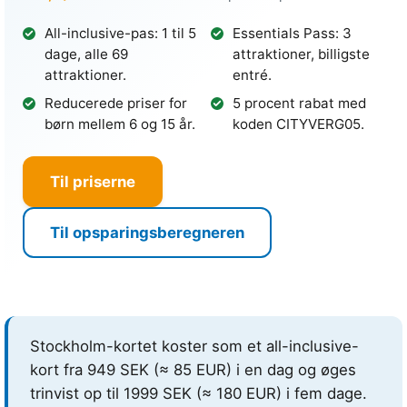
All-inclusive-pas: 1 til 5
Essentials Pass: 3
dage, alle 69
attraktioner, billigste
attraktioner.
entré.
Reducerede priser for
5 procent rabat med
børn mellem 6 og 15 år.
koden CITYVERG05.
Til priserne
Til opsparingsberegneren
Stockholm-kortet koster som et all-inclusive-
kort fra
949 SEK
(≈ 85 EUR)
i en dag og øges
trinvist op til
1999 SEK
(≈ 180 EUR)
i fem dage.