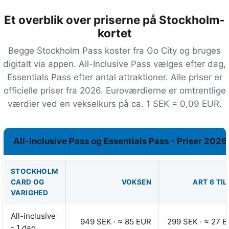
Et overblik over priserne på Stockholm-
kortet
Begge Stockholm Pass koster fra Go City og bruges
digitalt via appen. All-Inclusive Pass vælges efter dag,
Essentials Pass efter antal attraktioner. Alle priser er
officielle priser fra 2026. Euroværdierne er omtrentlige
værdier ved en vekselkurs på ca.
1 SEK = 0,09 EUR
.
All-Inclusive Pass og Essentials Pass - Priser 2026
STOCKHOLM
CARD OG
VOKSEN
ART 6 TIL
VARIGHED
All-inclusive
949 SEK
·
≈ 85 EUR
299 SEK
·
≈ 27 
- 1 dag