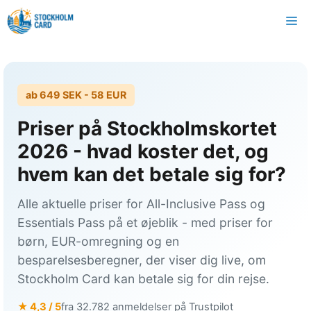
Spring
M
til
indhold
ab
649 SEK
- 58 EUR
Priser på Stockholmskortet
2026 - hvad koster det, og
hvem kan det betale sig for?
Alle aktuelle priser for All-Inclusive Pass og
Essentials Pass på et øjeblik - med priser for
børn, EUR-omregning og en
besparelsesberegner, der viser dig live, om
Stockholm Card kan betale sig for din rejse.
★ 4,3 / 5
fra 32.782 anmeldelser på Trustpilot