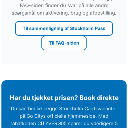
a
FAQ-siden finder du svar på alle andre
t
spørgsmål om aktivering, brug og afbestilling.
t
r
Til sammenligning af Stockholm Pass
a
k
Til FAQ-siden
t
i
o
n
e
r
f
r
Har du tjekket prisen? Book direkte
a
Du kan booke begge Stockholm Card-varianter
1
på Go Citys officielle hjemmeside. Med
2
rabatkoden CITYVERG05 sparer du yderligere 5
,