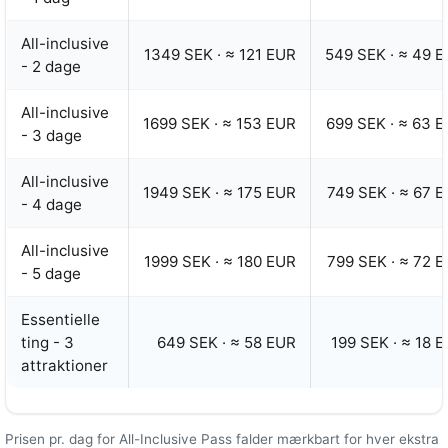
All-inclusive
1349 SEK
·
≈ 121 EUR
549 SEK
·
≈ 49 
- 2 dage
All-inclusive
1699 SEK
·
≈ 153 EUR
699 SEK
·
≈ 63 
- 3 dage
All-inclusive
1949 SEK
·
≈ 175 EUR
749 SEK
·
≈ 67 
- 4 dage
All-inclusive
1999 SEK
·
≈ 180 EUR
799 SEK
·
≈ 72 
- 5 dage
Essentielle
ting - 3
649 SEK
·
≈ 58 EUR
199 SEK
·
≈ 18 
attraktioner
Prisen pr. dag for All-Inclusive Pass falder mærkbart for hver ekstra