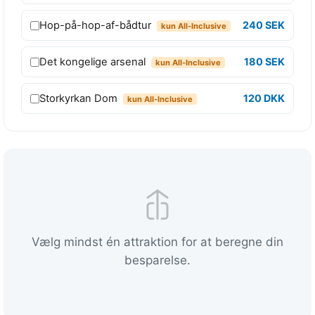
a
s
Hop-på-hop-af-bådtur
240 SEK
kun All-Inclusive
a
d
Det kongelige arsenal
180 SEK
kun All-Inclusive
g
a
Storkyrkan Dom
120 DKK
kun All-Inclusive
n
g
t
i
l
a
l
l
Vælg mindst én attraktion for at beregne din
e
besparelse.
6
9
a