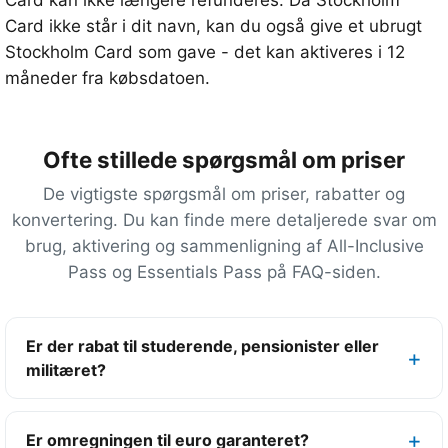
Card kan ikke længere refunderes. Da Stockholm
l
Card ikke står i dit navn, kan du også give et ubrugt
l
Stockholm Card som gave - det kan aktiveres i 12
e
måneder fra købsdatoen.
6
9
a
Ofte stillede spørgsmål om priser
t
t
De vigtigste spørgsmål om priser, rabatter og
r
konvertering. Du kan finde mere detaljerede svar om
a
brug, aktivering og sammenligning af All-Inclusive
k
Pass og Essentials Pass på FAQ-siden.
t
i
Er der rabat til studerende, pensionister eller
o
militæret?
n
e
r
Er omregningen til euro garanteret?