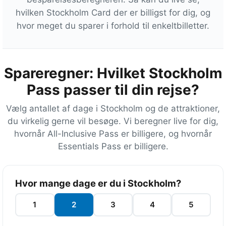
hvilken Stockholm Card der er billigst for dig, og
hvor meget du sparer i forhold til enkeltbilletter.
Spareregner: Hvilket Stockholm
Pass passer til din rejse?
Vælg antallet af dage i Stockholm og de attraktioner,
du virkelig gerne vil besøge. Vi beregner live for dig,
hvornår All-Inclusive Pass er billigere, og hvornår
Essentials Pass er billigere.
E
Hvor mange dage er du i Stockholm?
n
k
1
2
3
4
5
e
l