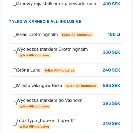
s
Zimowy rejs statkiem z przewodnikiem
410 SEK
e
n
TYLKO W KARNECIE ALL-INCLUSIVE
t
Pałac Drottningholm
i
160 zł
tylko All-Inclusive
a
Wycieczka statkiem Drottningholm
l
350 SEK
tylko All-Inclusive
s
P
Gröna Lund
240 SEK
tylko All-Inclusive
a
s
Miasto wikingów Birka
565 SEK
tylko All-Inclusive
s
1
Wycieczka statkiem do Vaxholm
395 SEK
d
tylko All-Inclusive
z
i
Łódź typu „hop-on, hop-off”
240 SEK
e
tylko All-Inclusive