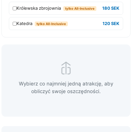
ń
Królewska zbrojownia
180 SEK
tylko All-Inclusive
d
o
Katedra
120 SEK
tylko All-Inclusive
s
t
ę
p
u
d
o
w
Wybierz co najmniej jedną atrakcję, aby
s
obliczyć swoje oszczędności.
z
y
s
t
k