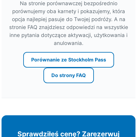
A
Na stronie porównawczej bezpośrednio
t
porównujemy oba karnety i pokazujemy, która
r
opcja najlepiej pasuje do Twojej podróży. A na
a
stronie FAQ znajdziesz odpowiedzi na wszystkie
k
inne pytania dotyczące aktywacji, użytkowania i
c
anulowania.
j
e
Porównanie ze Stockholm Pass
z
1
Do strony FAQ
2
,
W
a
ż
n
e
Sprawdziłeś cenę? Zarezerwuj
p