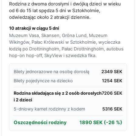
Rodzina z dwoma dorosłymi i dwójką dzieci w wieku
od 6 do 15 lat spędza 5 dni w Sztokholmie,
odwiedzając około 2 atrakcji dziennie.
10 atrakcji w ciągu 5 dni
Muzeum Vasa, Skansen, Gröna Lund, Muzeum
Wikingów, Pałac Królewski w Sztokholmie, wycieczka
łodzią po Drottningholm, Pałac Drottningholm, autobus
hop-on hop-off, SkyView i szwedzka fika.
Bilety jednorazowe na osobę dorosłą
2349 SEK
Bilety pojedyncze na dziecko
1254 SEK
Rodzina składająca się z 2 osób dorosłych
7206 SEK
i 2 dzieci
5-dniowy karnet rodzinny z kodem
5316 SEK
Oszczędności rodziny
1890 SEK
(-26 %)