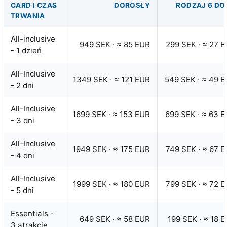
CARD I CZAS
DOROSŁY
RODZAJ 6 DO
TRWANIA
All-inclusive
949 SEK
·
≈ 85 EUR
299 SEK
·
≈ 27 
- 1 dzień
All-Inclusive
1349 SEK
·
≈ 121 EUR
549 SEK
·
≈ 49 
- 2 dni
All-Inclusive
1699 SEK
·
≈ 153 EUR
699 SEK
·
≈ 63 
- 3 dni
All-Inclusive
1949 SEK
·
≈ 175 EUR
749 SEK
·
≈ 67 
- 4 dni
All-Inclusive
1999 SEK
·
≈ 180 EUR
799 SEK
·
≈ 72 
- 5 dni
Essentials -
649 SEK
·
≈ 58 EUR
199 SEK
·
≈ 18 
3 atrakcje