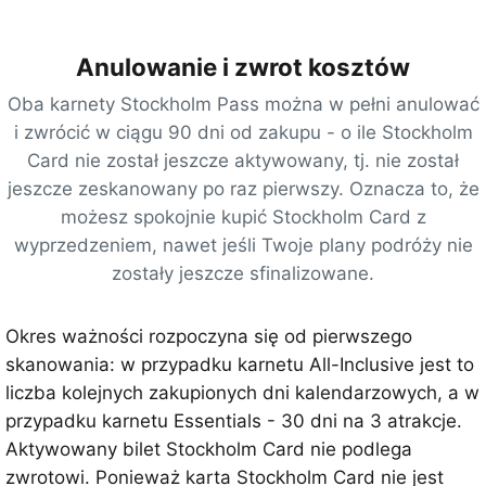
}
d
Anulowanie i zwrot kosztów
n
Oba karnety Stockholm Pass można w pełni anulować
i
i zwrócić w ciągu 90 dni od zakupu - o ile Stockholm
z
Card nie został jeszcze aktywowany, tj. nie został
d
jeszcze zeskanowany po raz pierwszy. Oznacza to, że
o
możesz spokojnie kupić Stockholm Card z
s
wyprzedzeniem, nawet jeśli Twoje plany podróży nie
t
zostały jeszcze sfinalizowane.
ę
p
e
Okres ważności rozpoczyna się od pierwszego
m
skanowania: w przypadku karnetu All-Inclusive jest to
d
liczba kolejnych zakupionych dni kalendarzowych, a w
o
przypadku karnetu Essentials - 30 dni na 3 atrakcje.
w
Aktywowany bilet Stockholm Card nie podlega
s
zwrotowi. Ponieważ karta Stockholm Card nie jest