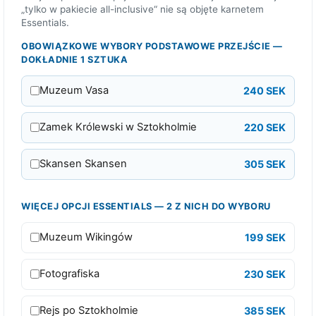
„tylko w pakiecie all-inclusive“ nie są objęte karnetem
o
Essentials.
r
OBOWIĄZKOWE WYBORY PODSTAWOWE PRZEJŚCIE —
a
DOKŁADNIE 1 SZTUKA
z
o
Muzeum Vasa
240 SEK
w
e
Zamek Królewski w Sztokholmie
220 SEK
ł
ą
Skansen Skansen
305 SEK
c
z
WIĘCEJ OPCJI ESSENTIALS — 2 Z NICH DO WYBORU
n
a
Muzeum Wikingów
199 SEK
K
a
Fotografiska
230 SEK
r
n
Rejs po Sztokholmie
385 SEK