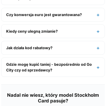
i
1
S
Czy konwersja euro jest gwarantowana?
u
p
Kiedy ceny ulegną zmianie?
e
r
a
Jak działa kod rabatowy?
t
r
a
Gdzie mogę kupić taniej - bezpośrednio od Go
k
City czy od sprzedawcy?
c
j
a
+
Nadal nie wiesz, który model Stockholm
Card pasuje?
2