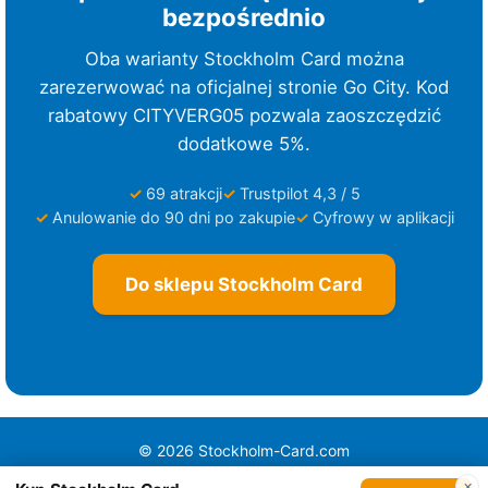
bezpośrednio
r
z
Oba warianty Stockholm Card można
e
zarezerwować na oficjalnej stronie Go City. Kod
z
rabatowy CITYVERG05 pozwala zaoszczędzić
3
dodatkowe 5%.
0
d
69 atrakcji
Trustpilot 4,3 / 5
Anulowanie do 90 dni po zakupie
Cyfrowy w aplikacji
n
i
K
Do sklepu Stockholm Card
a
r
n
e
t
E
© 2026 Stockholm-Card.com
Informacje prawne
/
Polityka prywatności
s
×