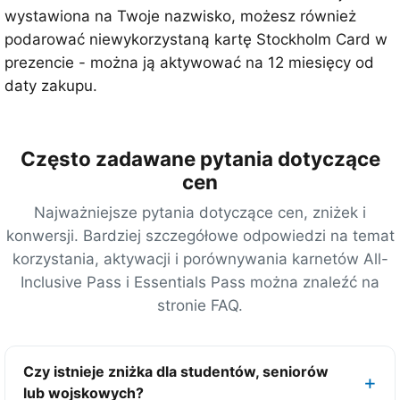
z
wystawiona na Twoje nazwisko, możesz również
y
podarować niewykorzystaną kartę Stockholm Card w
s
prezencie - można ją aktywować na 12 miesięcy od
t
daty zakupu.
k
i
c
Często zadawane pytania dotyczące
h
cen
6
Najważniejsze pytania dotyczące cen, zniżek i
9
konwersji. Bardziej szczegółowe odpowiedzi na temat
a
korzystania, aktywacji i porównywania karnetów All-
t
Inclusive Pass i Essentials Pass można znaleźć na
r
stronie FAQ.
a
k
c
Czy istnieje zniżka dla studentów, seniorów
j
lub wojskowych?