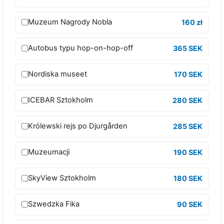
e
t
Muzeum Nagrody Nobla
160 zł
A
l
Autobus typu hop-on-hop-off
365 SEK
l
-
Nordiska museet
170 SEK
I
n
ICEBAR Sztokholm
280 SEK
c
l
Królewski rejs po Djurgården
285 SEK
u
s
Muzeumacji
190 SEK
i
v
SkyView Sztokholm
180 SEK
e
E
Szwedzka Fika
90 SEK
s