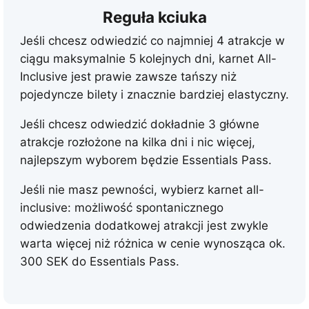
i
Reguła kciuka
c
h
Jeśli chcesz odwiedzić co najmniej 4 atrakcje w
6
ciągu maksymalnie 5 kolejnych dni, karnet All-
9
Inclusive jest prawie zawsze tańszy niż
a
pojedyncze bilety i znacznie bardziej elastyczny.
t
Jeśli chcesz odwiedzić dokładnie 3 główne
r
atrakcje rozłożone na kilka dni i nic więcej,
a
najlepszym wyborem będzie Essentials Pass.
k
c
Jeśli nie masz pewności, wybierz karnet all-
j
inclusive: możliwość spontanicznego
i
odwiedzenia dodatkowej atrakcji jest zwykle
{
warta więcej niż różnica w cenie wynosząca ok.
d
300 SEK
do Essentials Pass.
a
y
s