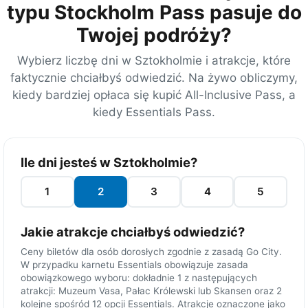
typu Stockholm Pass pasuje do
Twojej podróży?
Wybierz liczbę dni w Sztokholmie i atrakcje, które
faktycznie chciałbyś odwiedzić. Na żywo obliczymy,
kiedy bardziej opłaca się kupić All-Inclusive Pass, a
kiedy Essentials Pass.
B
Ile dni jesteś w Sztokholmie?
i
l
1
2
3
4
5
e
t
Jakie atrakcje chciałbyś odwiedzić?
y
Ceny biletów dla osób dorosłych zgodnie z zasadą Go City.
j
W przypadku karnetu Essentials obowiązuje zasada
e
obowiązkowego wyboru: dokładnie 1 z następujących
d
atrakcji: Muzeum Vasa, Pałac Królewski lub Skansen oraz 2
kolejne spośród 12 opcji Essentials. Atrakcje oznaczone jako
n