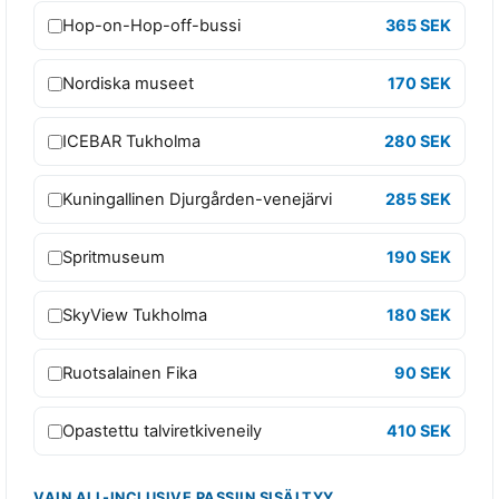
t
Hop-on-Hop-off-bussi
365 SEK
t
a
Nordiska museet
170 SEK
v
a
ICEBAR Tukholma
280 SEK
p
a
Kuningallinen Djurgården-venejärvi
285 SEK
s
s
Spritmuseum
190 SEK
i
E
SkyView Tukholma
180 SEK
s
s
Ruotsalainen Fika
90 SEK
e
n
Opastettu talviretkiveneily
410 SEK
t
i
a
VAIN ALL-INCLUSIVE PASSIIN SISÄLTYY