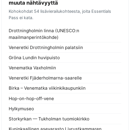
muuta nähtävyyttä
Kohokohdat 54 lisävierailukohteesta, joita Essentials
Pass ei kata.
Drottningholmin linna (UNESCO:n
maailmanperintökohde)
Veneretki Drottningholmin palatsiin
Gröna Lundin huvipuisto
Venematka Vaxholmiin
Veneretki Fjäderholmarna-saarelle
Birka – Venematka viikinkikaupunkiin
Hop-on-hop-off-vene
Hylkymuseo
Storkyrkan — Tukholman tuomiokirkko
Kuninkaallinen asevarasto Livrustkammaren