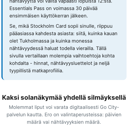
nähtävyyttä voi valita vapaasti lopuista 12:sta.
Essentials Pass on voimassa 30 päivää
ensimmäisen käyttökerran jälkeen.
Se, mikä Stockholm Card sopii sinulle, riippuu
pääasiassa kahdesta asiasta: siitä, kuinka kauan
olet Tukholmassa ja kuinka monessa
nähtävyydessä haluat todella vierailla. Tällä
sivulla vertaillaan molempia vaihtoehtoja kohta
kohdalta - hinnat, nähtävyysluettelot ja neljä
tyypillistä matkaprofiilia.
Kaksi solanäkymää yhdellä silmäyksellä
Molemmat liput voi varata digitaalisesti Go City-
palvelun kautta. Ero on valintaperusteissa: päivien
määrä vai nähtävyyksien määrä.