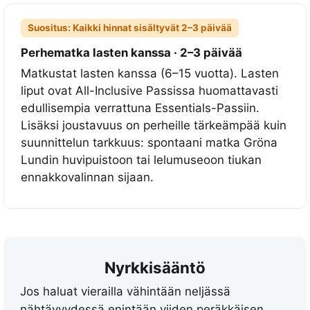
i
Suositus: Kaikki hinnat sisältyvät 2–3 päivää
p
p
Perhematka lasten kanssa · 2–3 päivää
u
Matkustat lasten kanssa (6–15 vuotta). Lasten
k
liput ovat All-Inclusive Passissa huomattavasti
o
edullisempia verrattuna Essentials-Passiin.
h
Lisäksi joustavuus on perheille tärkeämpää kuin
d
suunnittelun tarkkuus: spontaani matka Gröna
e
Lundin huvipuistoon tai lelumuseoon tiukan
+
ennakkovalinnan sijaan.
2
n
ä
h
Nyrkkisääntö
t
ä
Jos haluat vierailla vähintään neljässä
v
nähtävyydessä enintään viiden peräkkäisen