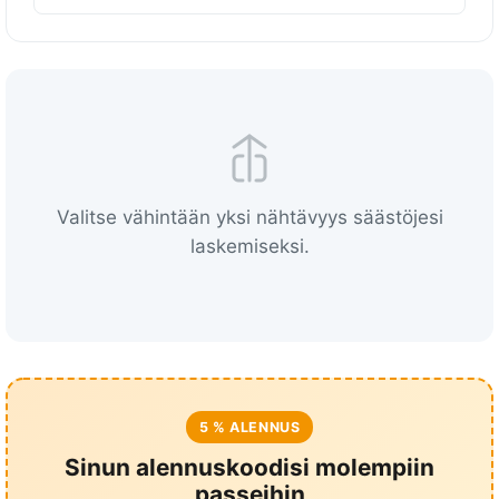
y
k
a
i
k
k
i
Valitse vähintään yksi nähtävyys säästöjesi
i
laskemiseksi.
n
6
9
n
ä
h
t
5 % ALENNUS
ä
Sinun alennuskoodisi molempiin
v
passeihin