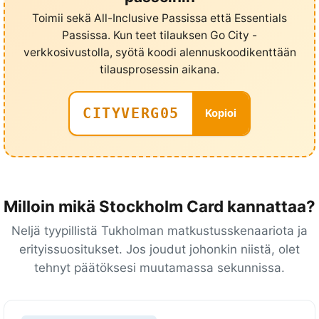
y
Toimii sekä All-Inclusive Passissa että Essentials
y
Passissa. Kun teet tilauksen Go City -
t
verkkosivustolla, syötä koodi alennuskoodikenttään
e
tilausprosessin aikana.
e
n
CITYVERG05
Kopioi
{
p
ä
i
v
Milloin mikä Stockholm Card kannattaa?
ä
Neljä tyypillistä Tukholman matkustusskenaariota ja
ä
erityissuositukset. Jos joudut johonkin niistä, olet
}
tehnyt päätöksesi muutamassa sekunnissa.
p
ä
i