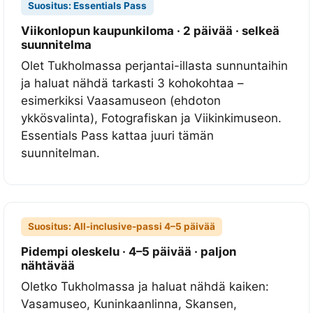
v
Suositus: Essentials Pass
ä
Viikonlopun kaupunkiloma · 2 päivää · selkeä
ä
suunnitelma
p
Olet Tukholmassa perjantai-illasta sunnuntaihin
ä
ja haluat nähdä tarkasti 3 kohokohtaa –
ä
esimerkiksi Vaasamuseon (ehdoton
s
ykkösvalinta), Fotografiskan ja Viikinkimuseon.
y
Essentials Pass kattaa juuri tämän
k
suunnitelman.
a
i
k
i
Suositus: All-inclusive-passi 4–5 päivää
l
Pidempi oleskelu · 4–5 päivää · paljon
l
nähtävää
e
Oletko Tukholmassa ja haluat nähdä kaiken:
6
Vasamuseo, Kuninkaanlinna, Skansen,