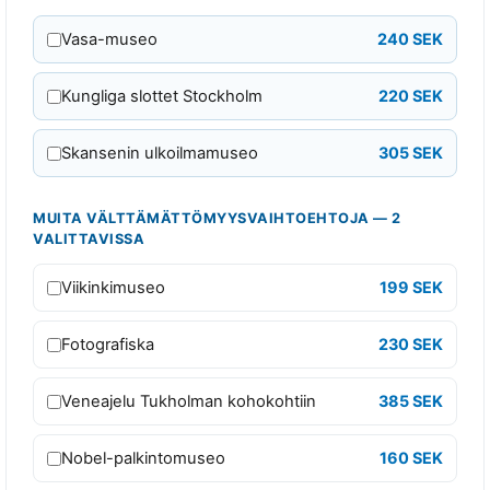
t
y
Vasa-museo
240 SEK
h
t
Kungliga slottet Stockholm
220 SEK
e
e
Skansenin ulkoilmamuseo
305 SEK
n
s
MUITA VÄLTTÄMÄTTÖMYYSVAIHTOEHTOJA — 2
ä
VALITTAVISSA
K
Viikinkimuseo
199 SEK
a
i
Fotografiska
230 SEK
k
k
Veneajelu Tukholman kohokohtiin
385 SEK
i
k
Nobel-palkintomuseo
160 SEK
a