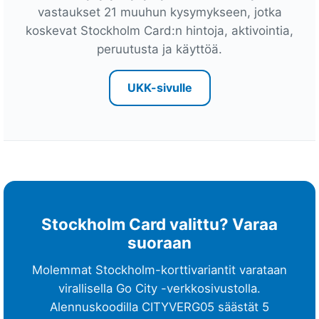
ä
vastaukset 21 muuhun kysymykseen, jotka
i
koskevat Stockholm Card:n hintoja, aktivointia,
v
peruutusta ja käyttöä.
ä
ä
UKK-sivulle
E
s
s
e
n
t
i
Stockholm Card valittu? Varaa
a
suoraan
l
s
Molemmat Stockholm-korttivariantit varataan
P
virallisella Go City -verkkosivustolla.
a
Alennuskoodilla
CITYVERG05
säästät 5