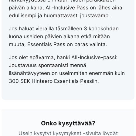
y
päivän aikana, All-Inclusive Pass on lähes aina
y
edullisempi ja huomattavasti joustavampi.
t
t
Jos haluat vierailla täsmälleen 3 kohokohdan
ä
luona useiden päivien aikana etkä mitään
,
muuta, Essentials Pass on paras valinta.
v
Jos olet epävarma, hanki All-Inclusive-passi:
o
Joustavuus spontaanisti mennä
i
lisänähtävyyteen on useimmiten enemmän kuin
m
300 SEK
Hintaero Essentials Passiin.
a
s
s
a
3
Onko kysyttävää?
0
p
Usein kysytyt kysymykset -sivulta löydät