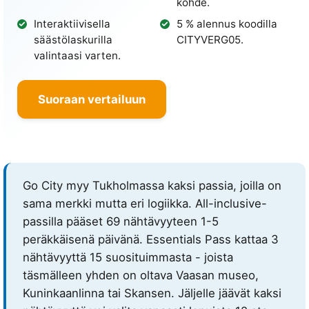
kohde.
Interaktiivisella
5 % alennus koodilla
säästölaskurilla
CITYVERG05
.
valintaasi varten.
Suoraan vertailuun
Go City myy Tukholmassa kaksi passia, joilla on
sama merkki mutta eri logiikka. All-inclusive-
passilla pääset 69 nähtävyyteen 1-5
peräkkäisenä päivänä. Essentials Pass kattaa 3
nähtävyyttä 15 suosituimmasta - joista
täsmälleen yhden on oltava Vaasan museo,
Kuninkaanlinna tai Skansen. Jäljelle jäävät kaksi