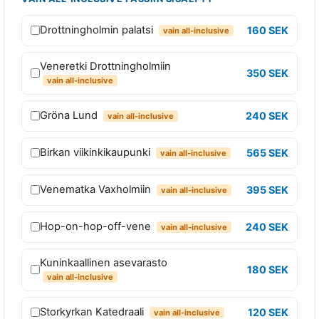
l
Drottningholmin palatsi
160 SEK
vain all-inclusive
s
P
Veneretki Drottningholmiin
a
350 SEK
vain all-inclusive
s
s
Gröna Lund
240 SEK
vain all-inclusive
1
p
Birkan viikinkikaupunki
565 SEK
vain all-inclusive
ä
i
Venematka Vaxholmiin
395 SEK
vain all-inclusive
v
ä
Hop-on-hop-off-vene
240 SEK
vain all-inclusive
n
p
Kuninkaallinen asevarasto
180 SEK
ä
vain all-inclusive
ä
Storkyrkan Katedraali
120 SEK
s
vain all-inclusive