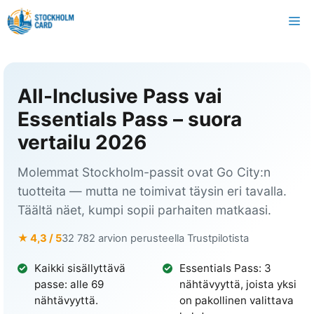
Siirry
VA
sisältöön
All-Inclusive Pass vai
Essentials Pass – suora
vertailu 2026
Molemmat Stockholm-passit ovat Go City:n
tuotteita — mutta ne toimivat täysin eri tavalla.
Täältä näet, kumpi sopii parhaiten matkaasi.
★ 4,3 / 5
32 782 arvion perusteella Trustpilotista
Kaikki sisällyttävä
Essentials Pass: 3
passe: alle 69
nähtävyyttä, joista yksi
nähtävyyttä.
on pakollinen valittava