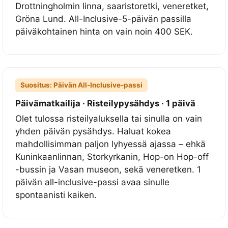
9
Drottningholmin linna, saaristoretki, veneretket,
n
Gröna Lund. All-Inclusive-5-päivän passilla
ä
päiväkohtainen hinta on vain noin
400 SEK
.
h
t
ä
v
Suositus: Päivän All-Inclusive-passi
y
Päivämatkailija · Risteilypysähdys · 1 päivä
y
Olet tulossa risteilyaluksella tai sinulla on vain
k
yhden päivän pysähdys. Haluat kokea
s
mahdollisimman paljon lyhyessä ajassa – ehkä
i
Kuninkaanlinnan, Storkyrkanin, Hop-on Hop-off
l
-bussin ja Vasan museon, sekä veneretken. 1
l
päivän all-inclusive-passi avaa sinulle
e
spontaanisti kaiken.
1
h
u