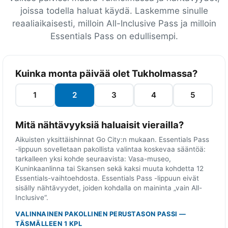
joissa todella haluat käydä. Laskemme sinulle
reaaliaikaisesti, milloin All-Inclusive Pass ja milloin
Essentials Pass on edullisempi.
Y
Kuinka monta päivää olet Tukholmassa?
k
s
1
2
3
4
5
i
t
Mitä nähtävyyksiä haluaisit vierailla?
t
Aikuisten yksittäishinnat Go City:n mukaan. Essentials Pass
ä
-lippuun sovelletaan pakollista valintaa koskevaa sääntöä:
i
tarkalleen yksi kohde seuraavista: Vasa-museo,
s
Kuninkaanlinna tai Skansen sekä kaksi muuta kohdetta 12
Essentials-vaihtoehdosta. Essentials Pass -lippuun eivät
l
sisälly nähtävyydet, joiden kohdalla on maininta „vain All-
i
Inclusive“.
p
VALINNAINEN PAKOLLINEN PERUSTASON PASSI —
u
TÄSMÄLLEEN 1 KPL