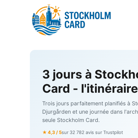
Skip
to
content
3 jours à Stock
Card - l'itinérai
Trois jours parfaitement planifiés à Sto
Djurgården et une journée dans l'arch
seule Stockholm Card.
★ 4,3 / 5
sur 32 782 avis sur Trustpilot