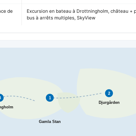
nce de
Excursion en bateau à Drottningholm, château + p
bus à arrêts multiples, SkyView
2
3
1
Djurgården
ingholm
Gamla Stan