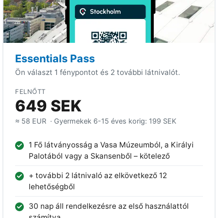
Essentials Pass
Ön választ 1 fénypontot és 2 további látnivalót.
FELNŐTT
649 SEK
≈ 58 EUR
· Gyermekek 6-15 éves korig:
199 SEK
1 Fő látványosság a Vasa Múzeumból, a Királyi
Palotából vagy a Skansenből – kötelező
+ további 2 látnivaló az elkövetkező 12
lehetőségből
30 nap áll rendelkezésre az első használattól
számítva