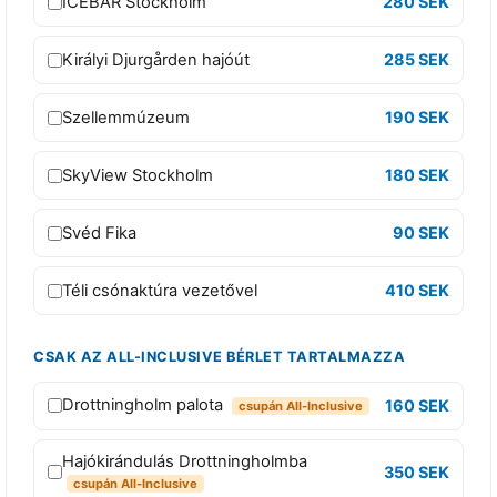
l
ICEBAR Stockholm
280 SEK
s
P
Királyi Djurgården hajóút
285 SEK
a
s
Szellemmúzeum
190 SEK
s
1
SkyView Stockholm
180 SEK
n
a
Svéd Fika
90 SEK
p
o
Téli csónaktúra vezetővel
410 SEK
s
b
CSAK AZ ALL-INCLUSIVE BÉRLET TARTALMAZZA
e
l
Drottningholm palota
160 SEK
csupán All-Inclusive
é
Hajókirándulás Drottningholmba
p
350 SEK
csupán All-Inclusive
ő