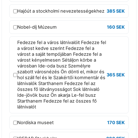
l
a
Hajóút a stockholmi nevezetességekhez
385 SEK
n
B
Nobel-díj Múzeum
160 SEK
é
r
Fedezze fel a város látnivalóit Fedezze fel
a várost kedve szerint Fedezze fel a
l
várost a saját tempójában Fedezze fel a
e
várost kényelmesen Sétáljon körbe a
városban Ide-oda busz Személyre
t
szabott városnézés Ön dönti el, mikor és
E
365 SEK
hol száll fel és le Szakértői kommentár és
s
látnivalók Starthanem Fedezze fel az
összes fő látványosságot Sok látnivaló
s
Ide-jövök busz Ön akarja Le-fel busz
e
Starthanem Fedezze fel az összes fő
n
látnivalót
t
i
Nordiska museet
170 SEK
a