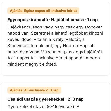
y
Ajánlás: Egész napos all-inclusive bérlet
o
s
Egynapos kiránduló · Hajóút állomása · 1 nap
s
Hajókiránduláson vagy, vagy csak egy stopover
á
napod van. Szeretnél a lehető legtöbbet kihozni
g
kevés időből – talán a Királyi Palotát, a
+
Storkyrkan-templomot, egy Hop-on Hop-off
2
buszt és a Vasa Múzeumot, plusz egy hajótúrát.
L
Az 1 napos All-Inclusive bérlet spontán módon
á
mindent megnyit előtted.
t
n
i
v
Ajánlás: All-inclusive 2–3 nap
a
Családi utazás gyerekekkel · 2-3 nap
l
Gyerekekkel utazol (6-15 évesek). A
ó