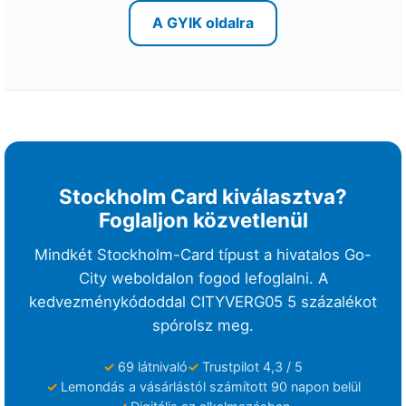
s
A GYIK oldalra
s
(
{
e
p
O
n
Stockholm Card kiválasztva?
l
Foglaljon közvetlenül
y
}
Mindkét Stockholm-Card típust a hivatalos Go-
S
City weboldalon fogod lefoglalni. A
E
kedvezménykódoddal
CITYVERG05
5 százalékot
K
spórolsz meg.
)
p
69 látnivaló
Trustpilot 4,3 / 5
l
Lemondás a vásárlástól számított 90 napon belül
u