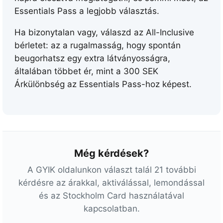
é
Essentials Pass a legjobb választás.
n
y
Ha bizonytalan vagy, válaszd az All-Inclusive
e
bérletet: az a rugalmasság, hogy spontán
s
beugorhatsz egy extra látványosságra,
E
általában többet ér, mint a
300 SEK
s
Árkülönbség az Essentials Pass-hoz képest.
s
e
n
t
i
Még kérdések?
a
A GYIK oldalunkon választ talál 21 további
l
kérdésre az árakkal, aktiválással, lemondással
s
és az Stockholm Card használatával
P
kapcsolatban.
a