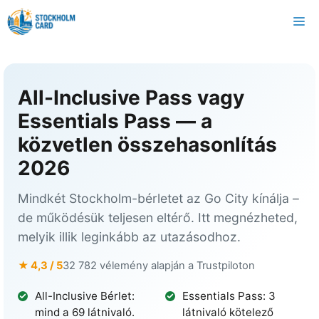
Kilépés
M
a
tartalomba
All-Inclusive Pass vagy
Essentials Pass — a
közvetlen összehasonlítás
2026
Mindkét Stockholm-bérletet az Go City kínálja –
de működésük teljesen eltérő. Itt megnézheted,
melyik illik leginkább az utazásodhoz.
★ 4,3 / 5
32 782 vélemény alapján a Trustpiloton
All-Inclusive Bérlet:
Essentials Pass: 3
mind a 69 látnivaló.
látnivaló kötelező