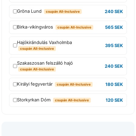
m
Gröna Lund
240 SEK
csupán All-Inclusive
i
n
Birka-vikingváros
565 SEK
csupán All-Inclusive
d
a
Hajókirándulás Vaxholmba
395 SEK
6
csupán All-Inclusive
9
a
Szakaszosan felszálló hajó
240 SEK
t
csupán All-Inclusive
t
Királyi fegyvertár
180 SEK
csupán All-Inclusive
r
a
Storkyrkan Dóm
120 SEK
csupán All-Inclusive
k
c
i
ó
h