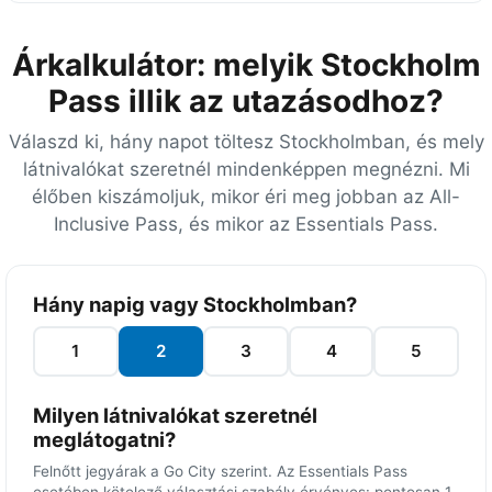
Árkalkulátor: melyik Stockholm
Pass illik az utazásodhoz?
Válaszd ki, hány napot töltesz Stockholmban, és mely
látnivalókat szeretnél mindenképpen megnézni. Mi
élőben kiszámoljuk, mikor éri meg jobban az All-
Inclusive Pass, és mikor az Essentials Pass.
E
Hány napig vagy Stockholmban?
g
y
1
2
3
4
5
e
s
Milyen látnivalókat szeretnél
j
meglátogatni?
e
Felnőtt jegyárak a Go City szerint. Az Essentials Pass
g
esetében kötelező választási szabály érvényes: pontosan 1