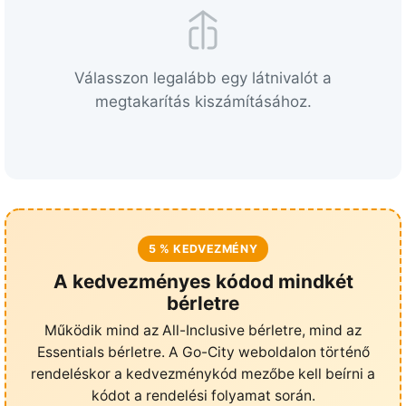
o
z
{
Válasszon legalább egy látnivalót a
d
megtakarítás kiszámításához.
a
y
s
}
n
a
p
5 % KEDVEZMÉNY
h
A kedvezményes kódod mindkét
o
bérletre
z
Működik mind az All-Inclusive bérletre, mind az
z
Essentials bérletre. A Go-City weboldalon történő
á
rendeléskor a kedvezménykód mezőbe kell beírni a
f
kódot a rendelési folyamat során.