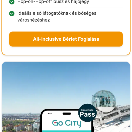
Hop-on-Hop-off busz és hajójegy
Ideális első látogatóknak és bőséges
városnézéshez
All-Inclusive Bérlet Foglalása