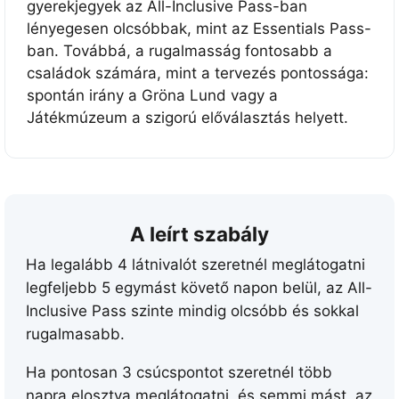
gyerekjegyek az All-Inclusive Pass-ban
1
lényegesen olcsóbbak, mint az Essentials Pass-
2
ban. Továbbá, a rugalmasság fontosabb a
-
családok számára, mint a tervezés pontossága:
b
spontán irány a Gröna Lund vagy a
ő
Játékmúzeum a szigorú előválasztás helyett.
l
,
3
0
n
A leírt szabály
a
Ha legalább 4 látnivalót szeretnél meglátogatni
p
legfeljebb 5 egymást követő napon belül, az All-
i
Inclusive Pass szinte mindig olcsóbb és sokkal
g
rugalmasabb.
é
r
Ha pontosan 3 csúcspontot szeretnél több
v
napra elosztva meglátogatni, és semmi mást, az