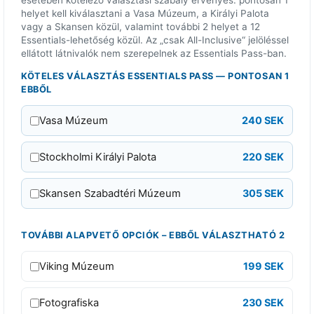
y
helyet kell kiválasztani a Vasa Múzeum, a Királyi Palota
e
vagy a Skansen közül, valamint további 2 helyet a 12
Essentials-lehetőség közül. Az „csak All-Inclusive“ jelöléssel
k
ellátott látnivalók nem szerepelnek az Essentials Pass-ban.
ö
KÖTELES VÁLASZTÁS ESSENTIALS PASS — PONTOSAN 1
s
EBBŐL
s
z
Vasa Múzeum
240 SEK
e
s
Stockholmi Királyi Palota
220 SEK
e
n
Skansen Szabadtéri Múzeum
305 SEK
K
o
TOVÁBBI ALAPVETŐ OPCIÓK – EBBŐL VÁLASZTHATÓ 2
r
l
Viking Múzeum
199 SEK
á
t
Fotografiska
230 SEK