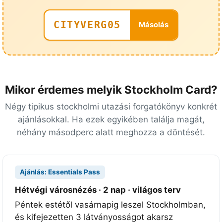
é
r
CITYVERG05
Másolás
é
s
s
e
l
Mikor érdemes melyik Stockholm Card?
m
Négy tipikus stockholmi utazási forgatókönyv konkrét
i
ajánlásokkal. Ha ezek egyikében találja magát,
n
néhány másodperc alatt meghozza a döntését.
d
a
6
9
Ajánlás: Essentials Pass
l
Hétvégi városnézés · 2 nap · világos terv
á
Péntek estétől vasárnapig leszel Stockholmban,
t
és kifejezetten 3 látványosságot akarsz