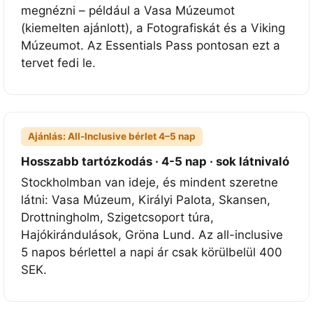
n
megnézni – például a Vasa Múzeumot
i
(kiemelten ajánlott), a Fotografiskát és a Viking
v
Múzeumot. Az Essentials Pass pontosan ezt a
a
tervet fedi le.
l
ó
h
o
Ajánlás: All-Inclusive bérlet 4–5 nap
z
Hosszabb tartózkodás · 4-5 nap · sok látnivaló
1
Stockholmban van ideje, és mindent szeretne
F
látni: Vasa Múzeum, Királyi Palota, Skansen,
ő
Drottningholm, Szigetcsoport túra,
L
Hajókirándulások, Gröna Lund. Az all-inclusive
á
5 napos bérlettel a napi ár csak körülbelül
400
t
SEK
.
v
á
n