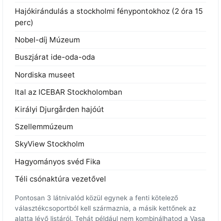
Hajókirándulás a stockholmi fénypontokhoz (2 óra 15
perc)
Nobel-díj Múzeum
Buszjárat ide-oda-oda
Nordiska museet
Ital az ICEBAR Stockholomban
Királyi Djurgården hajóút
Szellemmúzeum
SkyView Stockholm
Hagyományos svéd Fika
Téli csónaktúra vezetővel
Pontosan 3 látnivalód közül egynek a fenti kötelező
választékcsoportból kell származnia, a másik kettőnek az
alatta lévő listáról. Tehát például nem kombinálhatod a Vasa