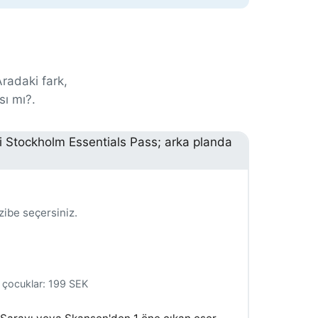
Aradaki fark,
sı mı?.
zibe seçersiniz.
 çocuklar:
199 SEK