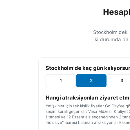
Hesapl
Stockholm'deki k
iki durumda da 
T
Stockholm'de kaç gün kalıyorsu
e
k
1
2
3
l
i
Hangi atraksiyonları ziyaret etm
b
Yetişkinler için tek kişilik fiyatlar Go City'ye 
i
seçim kuralı geçerlidir: Vasa Müzesi, Kraliye
l
1 tanesi ve 12 Essentials seçeneğinden 2 tane
e
Inclusive" ibaresi bulunan atraksiyonlar Essent
t