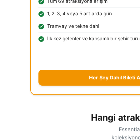
Tüm 69 atraksiyona erişim
1, 2, 3, 4 veya 5 art arda gün
Tramvay ve tekne dahil
İlk kez gelenler ve kapsamlı bir şehir turu
Her Şey Dahil Bileti A
Hangi atrak
Essentia
koleksiyond