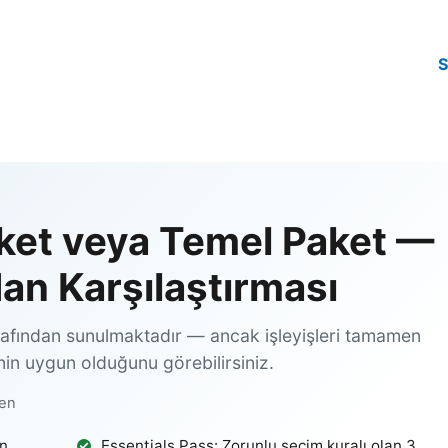
aket veya Temel Paket —
an Karşılaştırması
rafından sunulmaktadır — ancak işleyişleri tamamen
inin uygun olduğunu görebilirsiniz.
den
in
Essentials Pass: Zorunlu seçim kuralı olan 3