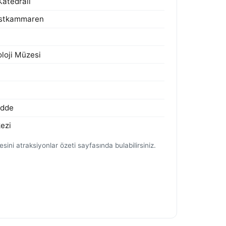
atedrali
rustkammaren
loji Müzesi
udde
ezi
ini atraksiyonlar özeti sayfasında bulabilirsiniz.