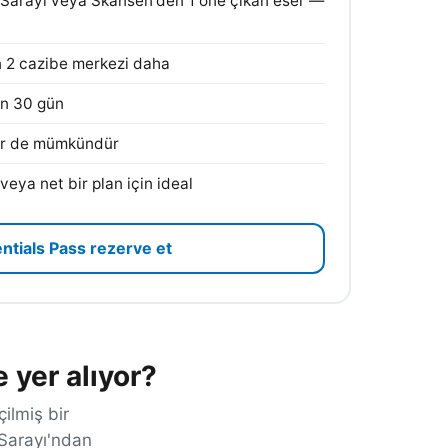
 Sarayı veya Skansen'den 1 öne çıkan eser —
n 2 cazibe merkezi daha
en 30 gün
er de mümkündür
eya net bir plan için ideal
ntials Pass rezerve et
 yer alıyor?
ilmiş bir
 Sarayı'ndan