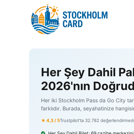
İçeriğe
atla
Her Şey Dahil P
2026'nın Doğrud
Her iki Stockholm Pass da Go City ta
farklıdır. Burada, seyahatinize hangis
★ 4,3 / 5
Trustpilot'ta 32.782 değerlendirme
Her Şey Dahil Bilet: 69 cazibe merkezin