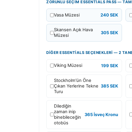
ZORUNLU SEÇIM ESSENTIALS PASS — TAM
l
e
Vasa Müzesi
240 SEK
r
t
Skansen Açık Hava
305 SEK
Müzesi
o
p
l
DIĞER ESSENTIALS SEÇENEKLERI — 2 TANE
a
Viking Müzesi
199 SEK
m
H
Stockholm'ün Öne
e
Çıkan Yerlerine Tekne
385 SEK
r
Turu
Ş
Dilediğin
e
zaman inip
y
365 İsveç Kronu
binebileceğin
D
otobüs
a