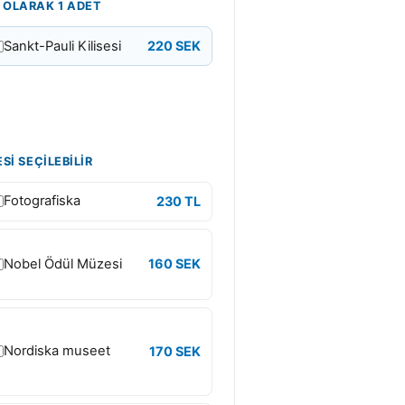
 OLARAK 1 ADET
Sankt-Pauli Kilisesi
220 SEK
SI SEÇILEBILIR
Fotografiska
230 TL
Nobel Ödül Müzesi
160 SEK
Nordiska museet
170 SEK