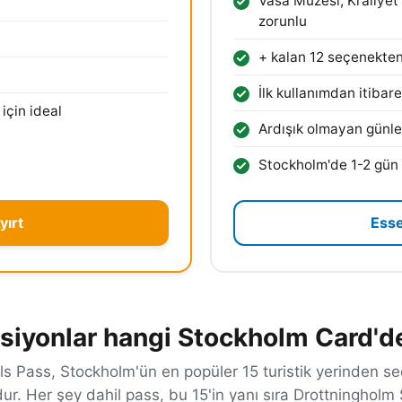
Vasa Müzesi, Kraliyet
zorunlu
+ kalan 12 seçenekte
İlk kullanımdan itibar
 için ideal
Ardışık olmayan günl
Stockholm'de 1-2 gün v
yırt
Esse
siyonlar hangi Stockholm Card'de
ls Pass, Stockholm'ün en popüler 15 turistik yerinden seç
ur. Her şey dahil pass, bu 15'in yanı sıra Drottningholm