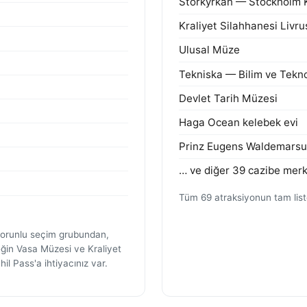
Storkyrkan — Stockholm K
Kraliyet Silahhanesi Liv
Ulusal Müze
Tekniska — Bilim ve Tekno
Devlet Tarih Müzesi
Haga Ocean kelebek evi
Prinz Eugens Waldemars
… ve diğer 39 cazibe merk
Tüm 69 atraksiyonun tam listes
 zorunlu seçim grubundan,
rneğin Vasa Müzesi ve Kraliyet
il Pass'a ihtiyacınız var.