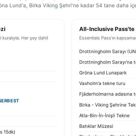
öna Lund'a, Birka Viking Şehri'ne kadar 54 tane daha içer
zi
All-Inclusive Pass'te
kuralıyla. Her şey dahil
Essentials Pass'ın kapsamad
Drottningholm Sarayı (U
Drottningholm Sarayı'na t
Gröna Lund Lunapark
Vaxholm'a tekne turu
Fjäderholmarna adasına t
 SERBEST
Birka - Viking Şehrine Te
Atla-Bin-İn-İnişli Tekne
Batıklar Müzesi
s 15dk)