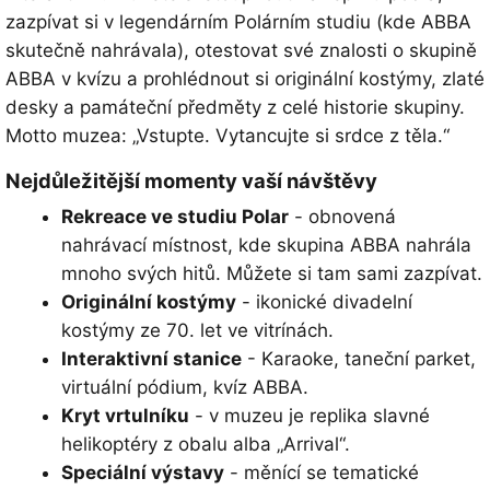
zazpívat si v legendárním Polárním studiu (kde ABBA
skutečně nahrávala), otestovat své znalosti o skupině
ABBA v kvízu a prohlédnout si originální kostýmy, zlaté
desky a památeční předměty z celé historie skupiny.
Motto muzea: „Vstupte. Vytancujte si srdce z těla.“
Nejdůležitější momenty vaší návštěvy
Rekreace ve studiu Polar
- obnovená
nahrávací místnost, kde skupina ABBA nahrála
mnoho svých hitů. Můžete si tam sami zazpívat.
Originální kostýmy
- ikonické divadelní
kostýmy ze 70. let ve vitrínách.
Interaktivní stanice
- Karaoke, taneční parket,
virtuální pódium, kvíz ABBA.
Kryt vrtulníku
- v muzeu je replika slavné
helikoptéry z obalu alba „Arrival“.
Speciální výstavy
- měnící se tematické