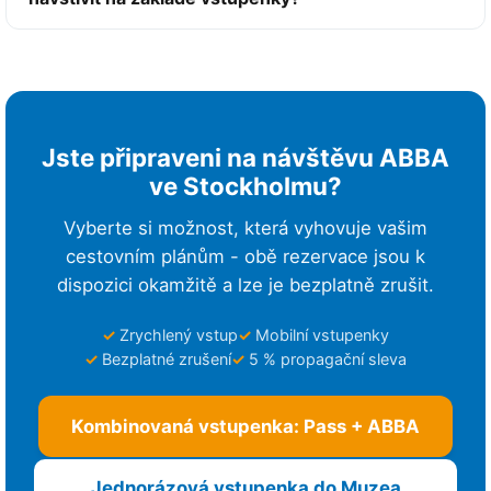
Jste připraveni na návštěvu ABBA
ve Stockholmu?
Vyberte si možnost, která vyhovuje vašim
cestovním plánům - obě rezervace jsou k
dispozici okamžitě a lze je bezplatně zrušit.
Zrychlený vstup
Mobilní vstupenky
Bezplatné zrušení
5 % propagační sleva
Kombinovaná vstupenka: Pass + ABBA
Jednorázová vstupenka do Muzea