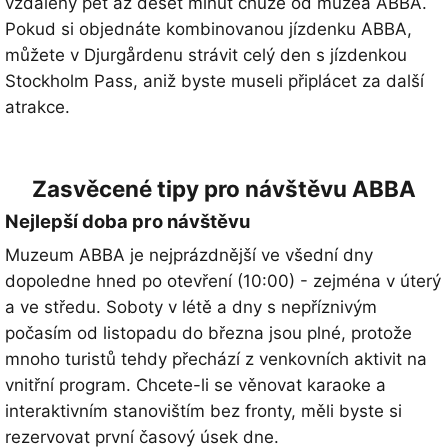
vzdáleny pět až deset minut chůze od muzea ABBA.
Pokud si objednáte kombinovanou jízdenku ABBA,
můžete v Djurgårdenu strávit celý den s jízdenkou
Stockholm Pass, aniž byste museli připlácet za další
atrakce.
Zasvěcené tipy pro návštěvu ABBA
Nejlepší doba pro návštěvu
Muzeum ABBA je nejprázdnější ve všední dny
dopoledne hned po otevření (10:00) - zejména v úterý
a ve středu. Soboty v létě a dny s nepříznivým
počasím od listopadu do března jsou plné, protože
mnoho turistů tehdy přechází z venkovních aktivit na
vnitřní program. Chcete-li se věnovat karaoke a
interaktivním stanovištím bez fronty, měli byste si
rezervovat první časový úsek dne.