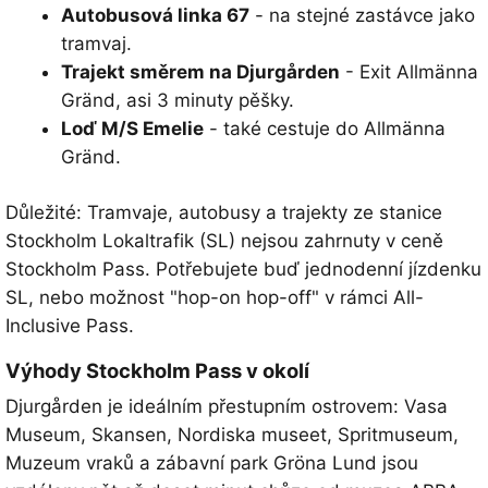
Autobusová linka 67
- na stejné zastávce jako
tramvaj.
Trajekt směrem na Djurgården
- Exit
Allmänna
Gränd
, asi 3 minuty pěšky.
Loď M/S Emelie
- také cestuje do
Allmänna
Gränd
.
Důležité: Tramvaje, autobusy a trajekty ze stanice
Stockholm Lokaltrafik (SL) nejsou zahrnuty v ceně
Stockholm Pass. Potřebujete buď jednodenní jízdenku
SL, nebo možnost "hop-on hop-off" v rámci All-
Inclusive Pass.
Výhody Stockholm Pass v okolí
Djurgården je ideálním přestupním ostrovem: Vasa
Museum, Skansen, Nordiska museet, Spritmuseum,
Muzeum vraků a zábavní park Gröna Lund jsou