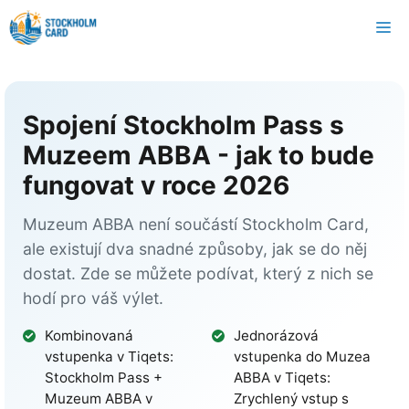
Přeskočit
N
na
obsah
Spojení Stockholm Pass s
Muzeem ABBA - jak to bude
fungovat v roce 2026
Muzeum ABBA není součástí Stockholm Card,
ale existují dva snadné způsoby, jak se do něj
dostat. Zde se můžete podívat, který z nich se
hodí pro váš výlet.
Kombinovaná
Jednorázová
vstupenka v Tiqets:
vstupenka do Muzea
Stockholm Pass +
ABBA v Tiqets:
Muzeum ABBA v
Zrychlený vstup s