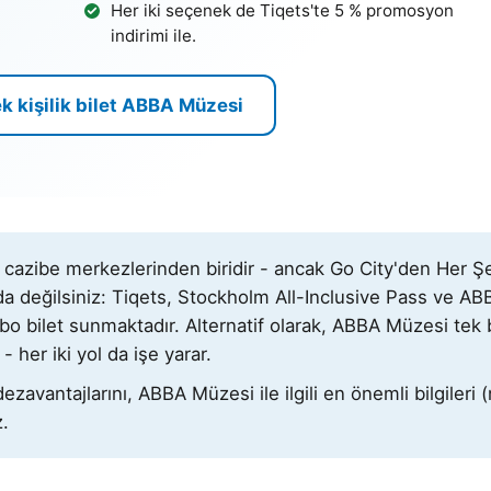
Her iki seçenek de Tiqets'te 5 % promosyon
indirimi ile.
k kişilik bilet ABBA Müzesi
azibe merkezlerinden biridir - ancak Go City'den Her Şe
a değilsiniz: Tiqets, Stockholm All-Inclusive Pass ve ABB
bo bilet sunmaktadır. Alternatif olarak, ABBA Müzesi tek 
- her iki yol da işe yarar.
vantajlarını, ABBA Müzesi ile ilgili en önemli bilgileri (nası
z.