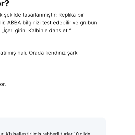
or?
 şekilde tasarlanmıştır: Replika bir
ir, ABBA bilginizi test edebilir ve grubun
„İçeri girin. Kalbinle dans et.“
atılmış hali. Orada kendiniz şarkı
or.
. Kişiselleştirilmiş rehberli turlar 10 dilde.