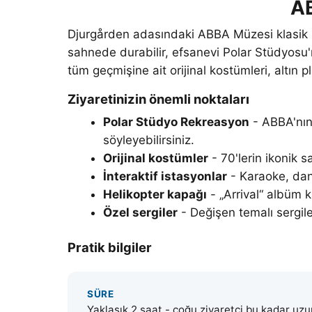
AB
Djurgården adasındaki ABBA Müzesi klasik bir
sahnede durabilir, efsanevi Polar Stüdyosu'n
tüm geçmişine ait orijinal kostümleri, altın pl
Ziyaretinizin önemli noktaları
Polar Stüdyo Rekreasyon
- ABBA'nın 
söyleyebilirsiniz.
Orijinal kostümler
- 70'lerin ikonik s
İnteraktif istasyonlar
- Karaoke, dans
Helikopter kapağı
- „Arrival“ albüm k
Özel sergiler
- Değişen temalı sergiler
Pratik bilgiler
SÜRE
Yaklaşık 2 saat - çoğu ziyaretçi bu kadar uzu