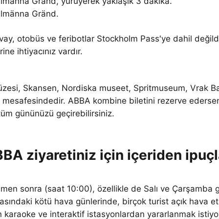
llmänna Gränd
, yürüyerek yaklaşık 3 dakika.
llmänna Gränd
.
ay, otobüs ve feribotlar Stockholm Pass'ye dahil değildi
ne ihtiyacınız vardır.
Müzesi, Skansen, Nordiska museet, Spritmuseum, Vrak Ba
mesafesindedir. ABBA kombine biletini rezerve edersen
üm gününüzü geçirebilirsiniz.
BA ziyaretiniz için içeriden ipuçl
emen sonra (saat 10:00), özellikle de Salı ve Çarşamba g
rasındaki kötü hava günlerinde, birçok turist açık hava e
n karaoke ve interaktif istasyonlardan yararlanmak istiy