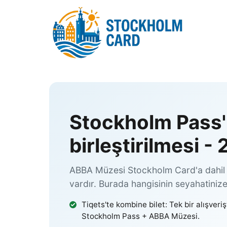
İçeriğe
atla
Stockholm Pass'
birleştirilmesi - 
ABBA Müzesi Stockholm Card'a dahil de
vardır. Burada hangisinin seyahatiniz
Tiqets'te kombine bilet: Tek bir alışveri
Stockholm Pass + ABBA Müzesi.