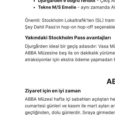
Djurgården'e doğru feribot
- Çıkış
A
Tekne M/S Emelie
- aynı zamanda
A
Önemli: Stockholm Lokaltrafik'ten (SL) tramv
Şey Dahil Pass'ın hop-on hop-off seçenekleri
Yakındaki Stockholm Pass avantajları
Djurgården ideal bir geçiş adasıdır: Vasa 
ABBA Müzesine beş ila on dakikalık yürüme 
atraksiyonlar için ekstra ödeme yapmadan t
AB
Ziyaret için en iyi zaman
ABBA Müzesi hafta içi sabahları açılıştan h
cumartesi günleri ve kasım ile mart ayları a
geçtiğinden, dolu günlerdir. Sıraya girmede