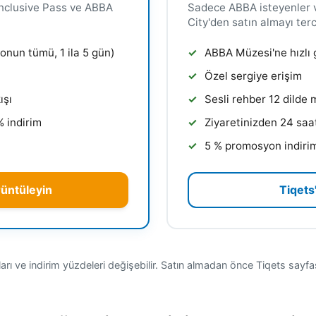
Inclusive Pass ve ABBA
Sadece ABBA isteyenler 
City'den satın almayı terc
onun tümü, 1 ila 5 gün)
ABBA Müzesi'ne hızlı g
Özel sergiye erişim
ışı
Sesli rehber 12 dilde
% indirim
Ziyaretinizden 24 saa
5 % promosyon indirim
rüntüleyin
Tiqets'
rı ve indirim yüzdeleri değişebilir. Satın almadan önce Tiqets sayfası