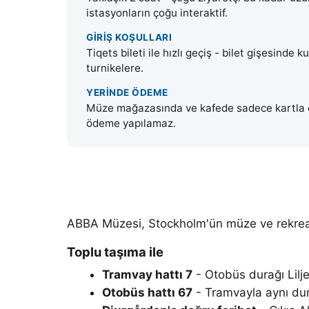
istasyonların çoğu interaktif.
GIRIŞ KOŞULLARI
Tiqets bileti ile hızlı geçiş - bilet gişesinde
turnikelere.
YERINDE ÖDEME
Müze mağazasında ve kafede sadece kartla öd
ödeme yapılamaz.
ABBA Müzesi, Stockholm'ün müze ve rekrea
Toplu taşıma ile
Tramvay hattı 7
- Otobüs durağı
Lil
Otobüs hattı 67
- Tramvayla aynı dur