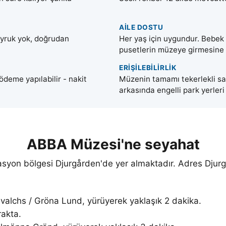
AILE DOSTU
 kuyruk yok, doğrudan
Her yaş için uygundur. Bebek t
pusetlerin müzeye girmesine i
ERIŞILEBILIRLIK
eme yapılabilir - nakit
Müzenin tamamı tekerlekli sa
arkasında engelli park yerler
ABBA Müzesi'ne seyahat
syon bölgesi Djurgården'de yer almaktadır. Adres
Djur
jevalchs / Gröna Lund
, yürüyerek yaklaşık 2 dakika.
akta.