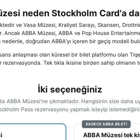
esi neden Stockholm Card'a dah
tedir ve Vasa Müzesi, Kraliyet Sarayı, Skansen, Drottning
r. Ancak ABBA Müzesi, ABBA ve Pop House Entertainment
 Bu nedenle, doğrudan ABBA'yı içeren bir geçiş modeli b
lisans anlaşması olan küresel bir bilet platformu olan Tiq
ir rezervasyonda. Tek tıkla ikisine birden sahip olmanın t
İki seçeneğiniz
a da ABBA Müzesi'ne çıkmaktadır. Hangisinin size daha u
ockholm Pass rezervasyonu yapmak isteyip istemediğiniz
SADECE ABBA BILETI
i
ABBA Müzesi tek kişi