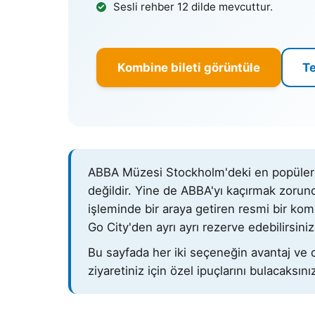
Sesli rehber 12 dilde mevcuttur.
Kombine bileti görüntüle
Te
ABBA Müzesi Stockholm'deki en popüler c
değildir. Yine de ABBA'yı kaçırmak zorund
işleminde bir araya getiren resmi bir kom
Go City'den ayrı ayrı rezerve edebilirsiniz 
Bu sayfada her iki seçeneğin avantaj ve deza
ziyaretiniz için özel ipuçlarını bulacaksını