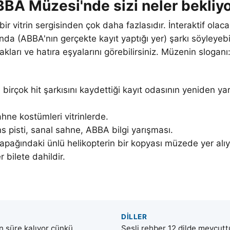
BA Müzesi'nde sizi neler bekliy
 vitrin sergisinden çok daha fazlasıdır. İnteraktif olacak
da (ABBA'nın gerçekte kayıt yaptığı yer) şarkı söyleyebil
akları ve hatıra eşyalarını görebilirsiniz. Müzenin sloganı: 
birçok hit şarkısını kaydettiği kayıt odasının yeniden yar
ahne kostümleri vitrinlerde.
 pisti, sanal sahne, ABBA bilgi yarışması.
apağındaki ünlü helikopterin bir kopyası müzede yer alıy
 bilete dahildir.
DILLER
n süre kalıyor çünkü
Sesli rehber 12 dilde mevcuttur