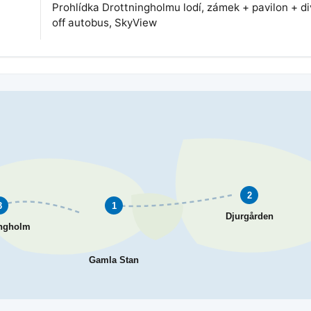
Prohlídka Drottningholmu lodí, zámek + pavilon + d
off autobus, SkyView
2
3
1
Djurgården
ingholm
Gamla Stan