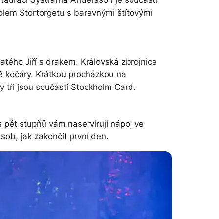
stauraci Systrarna Andersson je součástí
olem Stortorgetu s barevnými štítovými
tého Jiří s drakem. Královská zbrojnice
é kočáry. Krátkou procházkou na
 tři jsou součástí Stockholm Card.
s pět stupňů vám naservírují nápoj ve
sob, jak zakončit první den.