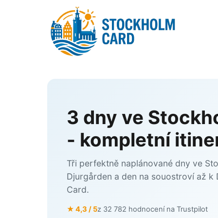
Přeskočit
na
obsah
3 dny ve Stockh
- kompletní itin
Tři perfektně naplánované dny ve St
Djurgården a den na souostroví až k
Card.
★ 4,3 / 5
z 32 782 hodnocení na Trustpilot