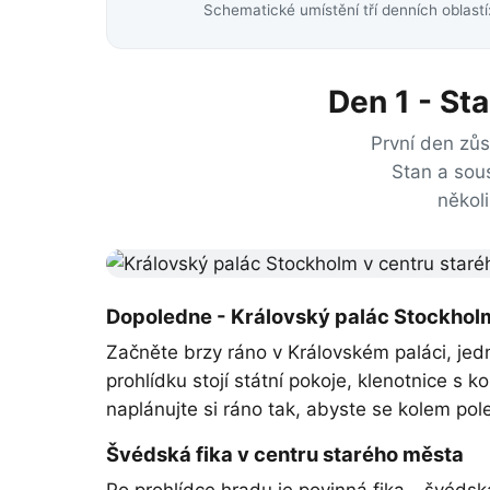
Schematické umístění tří denních oblast
Den 1 - St
První den zů
Stan a sou
někol
Dopoledne - Královský palác Stockhol
Začněte brzy ráno v Královském paláci, je
prohlídku stojí státní pokoje, klenotnice s 
naplánujte si ráno tak, abyste se kolem pol
Švédská fika v centru starého města