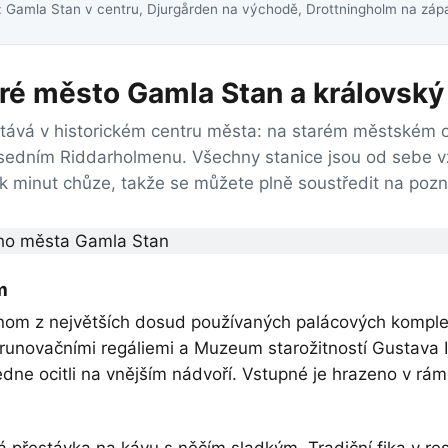
í: Gamla Stan v centru, Djurgården na východě, Drottningholm na zá
aré město Gamla Stan a královsk
stává v historickém centru města: na starém městském 
sedním Riddarholmenu. Všechny stanice jsou od sebe v
ik minut chůze, takže se můžete plně soustředit na pozn
m
dnom z největších dosud používaných palácových komple
korunovačními regáliemi a Muzeum starožitností Gustava II
edne ocitli na vnějším nádvoří. Vstupné je hrazeno v rá