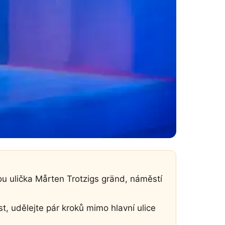
sou ulička Mårten Trotzigs gränd, náměstí
t, udělejte pár kroků mimo hlavní ulice