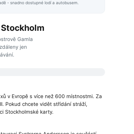
padě - snadno dostupné lodí a autobusem.
ý Stockholm
ostrově Gamla
zdáleny jen
ávání.
xů v Evropě s více než 600 místnostmi. Za
I. Pokud chcete vidět střídání stráží,
mci Stockholmské karty.