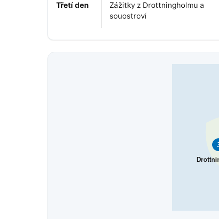
Třetí den
Zážitky z Drottningholmu a
souostroví
Drottn