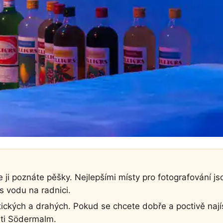
e ji poznáte pěšky. Nejlepšími místy pro fotografování j
s vodu na radnici.
tických a drahých. Pokud se chcete dobře a poctivě najís
rti Södermalm.