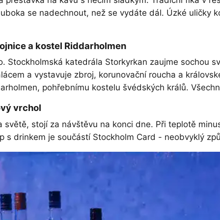
á přestávka na kávu s něčím sladkým. Tradiční fika v re
hluboka se nadechnout, než se vydáte dál. Úzké uličky k
ojnice a kostel Riddarholmen
. Stockholmská katedrála Storkyrkan zaujme sochou sva
lácem a vystavuje zbroj, korunovační roucha a královsk
arholmen, pohřebnímu kostelu švédských králů. Všechny
vý vrchol
 světě, stojí za návštěvu na konci dne. Při teplotě minu
tup s drinkem je součástí Stockholm Card - neobvyklý způ