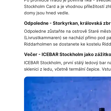
Po prohlídce hradu je povinná fika - švédsk
Stockholm Card a je vhodnou příležitostí z
domy jsou hned vedle.
Odpoledne - Storkyrkan, královská zbr
Odpoledne zůstaňte na ostrově Staré město
(Livrustkammaren) se nachází přímo pod pa
Riddarholmen se dostanete ke kostelu Ridd
Večer - ICEBAR Stockholm jako zážitko
ICEBAR Stockholm, první stálý ledový bar na
sklenici z ledu, včetně termální čepice. Vs