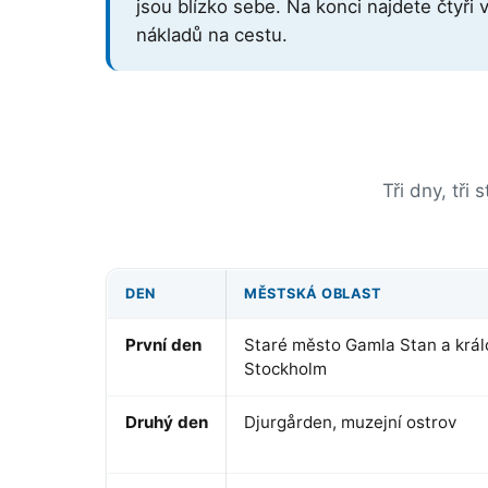
jsou blízko sebe. Na konci najdete čtyři 
nákladů na cestu.
Tři dny, tři
DEN
MĚSTSKÁ OBLAST
První den
Staré město Gamla Stan a král
Stockholm
Druhý den
Djurgården, muzejní ostrov