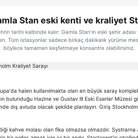
amla Stan eski kenti ve kraliyet 
ehrin tarihi kalbinde kalır: Gamla Stan'ın eski şehir adas
n. Tüm istasyonlar sadece birkaç dakikalık yürüme mes
böylece tamamen keşfetmeye konsantre olabilirsiniz.
upa'da halen kullanılmakta olan en büyük saray kompleks
sının bulunduğu Hazine ve Gustav III Eski Eserler Müzesi
rinde dış avluda olacak şekilde planlayın. Giriş Stockho
verdiği kahve molası olan fika olmazsa olmazdır. Systrar
bir nefes almak için iyi bir andır. Stortorget'in etrafı