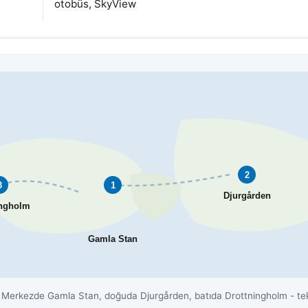
otobüs, SkyView
2
3
1
Djurgården
ingholm
Gamla Stan
erkezde Gamla Stan, doğuda Djurgården, batıda Drottningholm - tekne