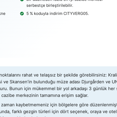
serbestçe birleştirilebilir.
kne
5 % koduyla indirim
CITYVERG05
.
talarını rahat ve telaşsız bir şekilde görebilirsiniz: Kr
esi ve Skansen'in bulunduğu müze adası Djurgården ve 
 turu. Bunun için mükemmel bir yol arkadaşı 3 günlük her 
69 cazibe merkezinin tamamına erişim sağlar.
zaman kaybetmemeniz için bölgelere göre düzenlenmiştir
da, farklı gezgin türleri için dört seçenek, oraya ve otelle