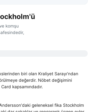
Stockholm'ü
ı ve komşu
afesindedir,
lerinden biri olan Kraliyet Sarayı'ndan
 görülmeye değerdir. Nöbet değişimini
lm Card kapsamındadır.
na Andersson'daki geleneksel fika Stockholm
ndaki dar sokaklar ve rengarenk üçgen evler