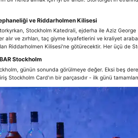
ephaneliği ve Riddarholmen Kilisesi
orkyrkan, Stockholm Katedrali, ejderha ile Aziz George hey
lır ve zırhları, taç giyme kıyafetlerini ve kraliyet araba
i olan Riddarholmen Kilisesi'ne götürecektir. Her üçü de S
EBAR Stockholm
tockholm, günün sonunda görülmeye değer. Eksi beş dere
le giriş Stockholm Card'ın bir parçasıdır - ilk günü tamamlam