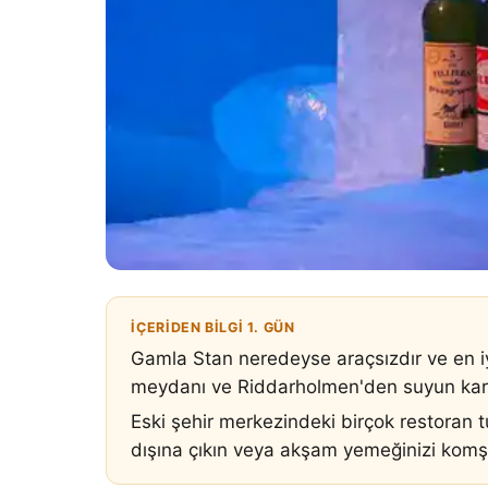
İÇERIDEN BILGI 1. GÜN
Gamla Stan neredeyse araçsızdır ve en iy
meydanı ve Riddarholmen'den suyun karş
Eski şehir merkezindeki birçok restoran tu
dışına çıkın veya akşam yemeğinizi kom