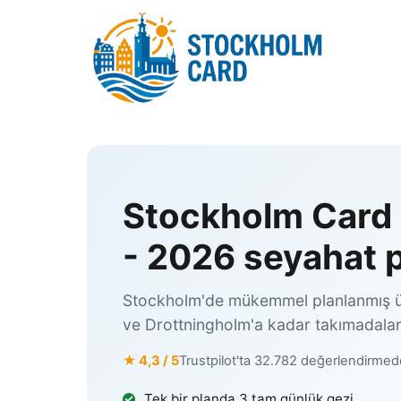
İçeriğe
atla
Stockholm Card 
- 2026 seyahat 
Stockholm'de mükemmel planlanmış üç
ve Drottningholm'a kadar takımadalar
★ 4,3 / 5
Trustpilot'ta 32.782 değerlendirme
Tek bir planda 3 tam günlük gezi.