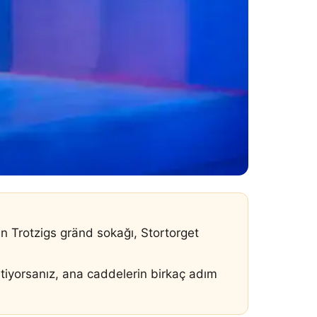
en Trotzigs gränd sokağı, Stortorget
istiyorsanız, ana caddelerin birkaç adım