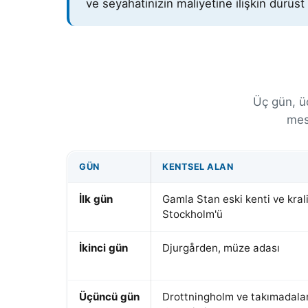
ve seyahatinizin maliyetine ilişkin dürüst
Üç gün, ü
mesa
GÜN
KENTSEL ALAN
İlk gün
Gamla Stan eski kenti ve kral
Stockholm'ü
İkinci gün
Djurgården, müze adası
Üçüncü gün
Drottningholm ve takımadala