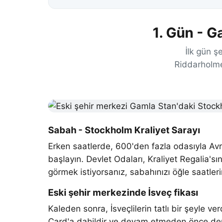
1. Gün - G
İlk gün ş
Riddarholme
Sabah - Stockholm Kraliyet Sarayı
Erken saatlerde, 600'den fazla odasıyla Avr
başlayın. Devlet Odaları, Kraliyet Regalia'
görmek istiyorsanız, sabahınızı öğle saatle
Eski şehir merkezinde İsveç fikası
Kaleden sonra, İsveçlilerin tatlı bir şeyle 
Card'a dahildir ve devam etmeden önce derin 